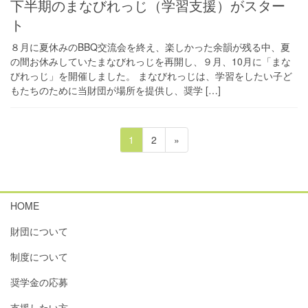
下半期のまなびれっじ（学習支援）がスター
ト
８月に夏休みのBBQ交流会を終え、楽しかった余韻が残る中、夏
の間お休みしていたまなびれっじを再開し、９月、10月に「まな
びれっじ」を開催しました。 まなびれっじは、学習をしたい子ど
もたちのために当財団が場所を提供し、奨学 […]
投
ペ
ペ
1
2
»
稿
ー
ー
ジ
ジ
の
ペ
HOME
ー
財団について
ジ
送
制度について
り
奨学金の応募
支援したい方