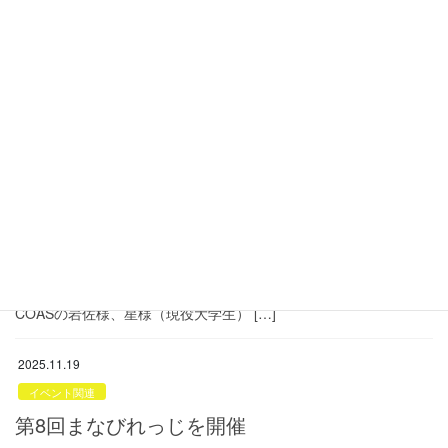
迎え、10年の歩みから見えた子どもたちのリアルな姿。なぜ勉強
を教えるだけでは足りないのか？伴走者としての子どもの「希
望」の灯をどう守るのか。支援の本質に迫る熱 […]
2026.05.13
お知らせ
【活動報告】新年度最初の奨学生交流会を開
催 ― 「多世代の繋がり」で描く、それぞれの
未来
新年度がスタートいたしました。当財団では、5月10日、この春に
新しく迎えた神奈川ゆめ奨学生を迎え、2・3年生も交えた「新年
度最初の交流企画」を開催いたしました。 ​当日は、一般社団法人
COASの岩佐様、星様（現役大学生） […]
2025.11.19
イベント関連
第8回まなびれっじを開催