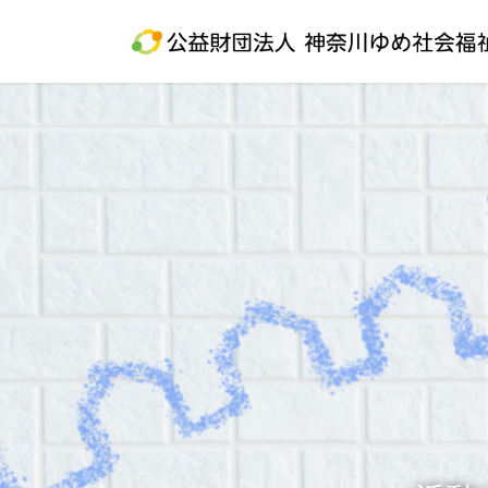
コ
ナ
ン
ビ
テ
ゲ
ン
ー
ツ
シ
に
ョ
移
ン
動
に
移
動